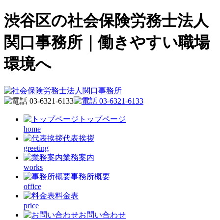
渋谷区の社会保険労務士法人
関口事務所｜働きやすい職場
環境へ
トップページ
home
代表挨拶
greeting
業務案内
works
事務所概要
office
料金表
price
お問い合わせ