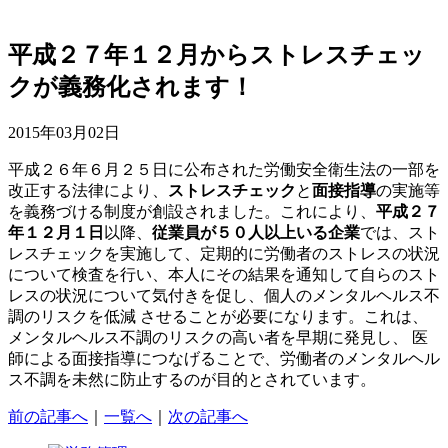
平成２７年１２月からストレスチェッ
クが義務化されます！
2015年03月02日
平成２６年６月２５日に公布された労働安全衛生法の一部を
改正する法律により、
ストレスチェック
と
面接指導
の実施等
を義務づける制度が創設されました。これにより、
平成２７
年１２月１日
以降、
従業員が５０人以上いる企業
では、スト
レスチェックを実施して、定期的に労働者のストレスの状況
について検査を行い、本人にその結果を通知して自らのスト
レスの状況について気付きを促し、個人のメンタルヘルス不
調のリスクを低減 させることが必要になります。これは、
メンタルヘルス不調のリスクの高い者を早期に発見し、 医
師による面接指導につなげることで、労働者のメンタルヘル
ス不調を未然に防止するのが目的とされています。
前の記事へ
｜
一覧へ
｜
次の記事へ