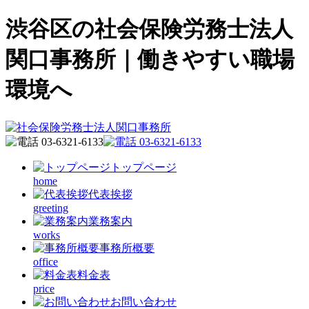
渋谷区の社会保険労務士法人
関口事務所｜働きやすい職場
環境へ
トップページ
home
代表挨拶
greeting
業務案内
works
事務所概要
office
料金表
price
お問い合わせ